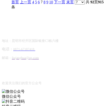
首页
上一页
4
5
6
7
8
9
10
下一页
末页
共
92
页
915
条
Contact Information
联系方式
地址：昆明市经开区国际银座C3栋六楼
电话：
0871-67187418
邮箱：
liujanghua@qq.com
Official Account
公众号
欢迎关注我们的官方公众号
微信公众号