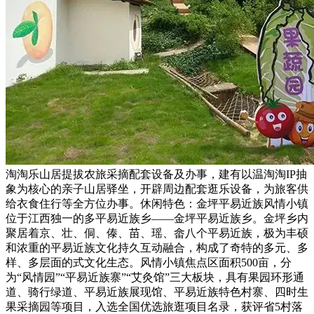
淘淘乐山居提拔农旅采摘配套设备及办事，建有以温淘淘IP抽
象为核心的亲子山居驿坐，开辟周边配套逛乐设备，为旅客供
给衣食住行等全方位办事。休闲特色：金坪平易近族风情小镇
位于江西独一的多平易近族乡——金坪平易近族乡。金坪乡内
聚居着京、壮、侗、傣、苗、瑶、畲八个平易近族，极为丰硕
和浓重的平易近族文化持久互动融合，构成了奇特的多元、多
样、多层面的式文化生态。风情小镇焦点区面积500亩，分
为“风情园”“平易近族寨”“艾灸馆”三大板块，具有果园环形通
道、骑行绿道、平易近族展现馆、平易近族特色村寨、四时生
果采摘园等项目，入选全国优选旅逛项目名录，获评省5村落