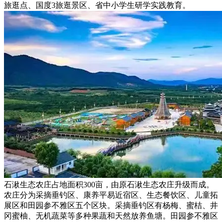
旅逛点、国度3旅逛景区、省中小学生研学实践教育。
石湫生态农庄占地面积300亩，由原石湫生态农庄升级而成。
农庄分为采摘垂钓区、康养平易近宿区、生态餐饮区、儿童拓
展区和田园参不雅区五个区块。采摘垂钓区有杨梅、蜜桔、井
冈蜜柚、无机蔬菜等多种果蔬和天然放养鱼塘。田园参不雅区