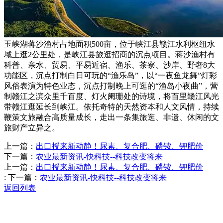
玉峡湖蒋沙渔村占地面积500亩，位于峡江县赣江水利枢纽水
域上逛2公里处，是峡江县旅逛招商的沉点项目。蒋沙渔村有
科普、亲水、贸易、平易近宿、渔乐、茶寮、沙岸、野奢8大
功能区，沉点打制白日可玩的“渔乐岛”，以“一夜鱼龙舞”灯彩
风俗表演为特色业态，沉点打制晚上可逛的“渔岛小夜曲”，营
制赣江之滨众里千百度、灯火阑珊处的诗境，将百里赣江风光
带赣江逛延长到峡江。依托奇特的天然资本和人文风情，持续
鞭策文旅融合高质量成长，走出一条集旅逛、非遗、休闲的文
旅财产立异之。
上一篇：
出口授来新动静！尿素、复合肥、磷铵、钾肥价
下一篇：
农业最新资讯-快科技--科技改变将来
上一篇：
出口授来新动静！尿素、复合肥、磷铵、钾肥价
:
下一篇：
农业最新资讯-快科技--科技改变将来
返回列表
Contact Information