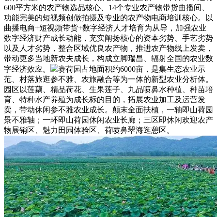
600平方米的农产物选品核心、14个专业农产物带货曲播间、
功能完美的短视频创做拍摄及专业的农产物电商培训核心。以
曲播电商+短视频带货+数字经济人才培育为从导，加强农业
数字经济财产成长动能，充实阐扬核心的资本劣势、手艺劣势
以及人才劣势，整合区域优良农产物，推进农产物线上发卖，
带动更多当地新农夫成长，构成立脚瑞昌、辐射全国的农业数
字经济效应。
赛荷园占地面积约6000亩，是集生态农业示
范、村落旅逛参不雅、农旅融合等为一体的新型农业分析体。
园区以莲藕、精品荷花、生果莲子、九品喷鼻水种植、种苗培
育、特种水产养殖为成长标的目的，拓展农业加工及运营发
卖，带动休闲参不雅农业成长。颠末全面扶植，一轴即山荷园
景不雅轴；一环即山荷园休闲农业长廊；三区即休闲欢迎农产
物展销区、魅力田园体验区、荷喷鼻翠海逛憩区。