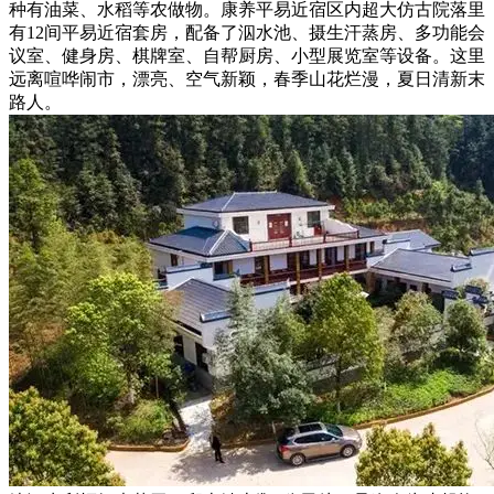
种有油菜、水稻等农做物。康养平易近宿区内超大仿古院落里
有12间平易近宿套房，配备了泅水池、摄生汗蒸房、多功能会
议室、健身房、棋牌室、自帮厨房、小型展览室等设备。这里
远离喧哗闹市，漂亮、空气新颖，春季山花烂漫，夏日清新末
路人。