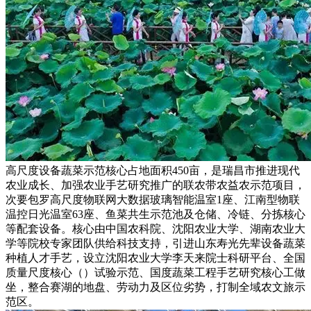
高尺度设备蔬菜示范核心占地面积450亩，是瑞昌市推进现代
农业成长、加强农业手艺研究推广的联农带农益农示范项目，
次要包罗高尺度物联网大数据玻璃智能温室1座、江南型物联
温控日光温室63座、鱼菜共生示范池及仓储、冷链、分拣核心
等配套设备。核心由中国农科院、沈阳农业大学、湖南农业大
学等院校专家团队供给科技支持，引进山东寿光先辈设备蔬菜
种植人才手艺，设立沈阳农业大学李天来院士科研平台、全国
质量尺度核心（）试验示范、国度蔬菜工程手艺研究核心工做
坐，整合赛湖的地盘、劳动力及区位劣势，打制全域农文旅示
范区。