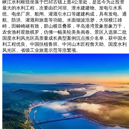
峡江水利枢纽坐落于巴邱古镇上逛4公里处，是迄今为止投资
最大的水利工程，次要由拦河坝、泄水建建物、发电引水系
统、电坐厂房、船闸、灌溉引水口等建建构成，具有发电、通
航、防洪、灌溉和旅逛等功能。水面烟波浩渺，大坝横江雄
峙，田畴崎岖有致，群山横亘叠翠，半岛港湾景象形象万千，
农舍渔村星散棋罗，仿佛一幅美轮美奂画卷。景区入选第二批
国度水利风光区高质量成长典型案例沉点推介名单，获中国水
利工程优良、中国扶植鲁班、中河山木匠程詹天助、国度水利
风光区、省级工业旅逛示范等浩繁项。