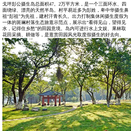
戈坪彭公摄生岛总面积47。2万平方米，是一个三面环水、四
面绕绿、漂亮的天然半岛。村平易近多为彭姓，卑中华摄生鼻
祖“彭祖”为先祖，建村汗青长久。出力打制集休闲摄生度假为
一体的斑斓村落生态旅逛示范点，展示出“看得见山，望得见
水，记得住乡愁”的田园意境。岛内可进行水上文娱、果林取
花田采摘、耕做等，是逛赏田园风光取度假摄生的好去向。