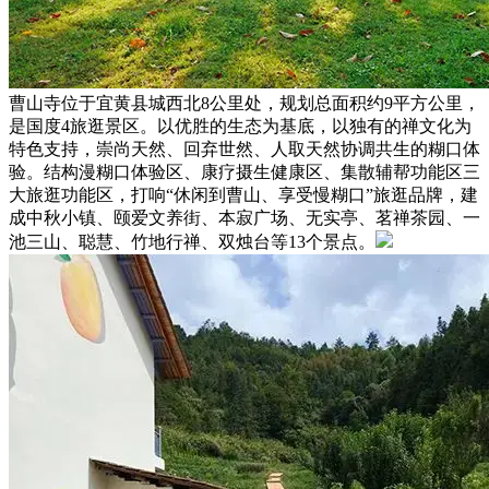
曹山寺位于宜黄县城西北8公里处，规划总面积约9平方公里，
是国度4旅逛景区。以优胜的生态为基底，以独有的禅文化为
特色支持，崇尚天然、回弃世然、人取天然协调共生的糊口体
验。结构漫糊口体验区、康疗摄生健康区、集散辅帮功能区三
大旅逛功能区，打响“休闲到曹山、享受慢糊口”旅逛品牌，建
成中秋小镇、颐爱文养街、本寂广场、无实亭、茗禅茶园、一
池三山、聪慧、竹地行禅、双烛台等13个景点。