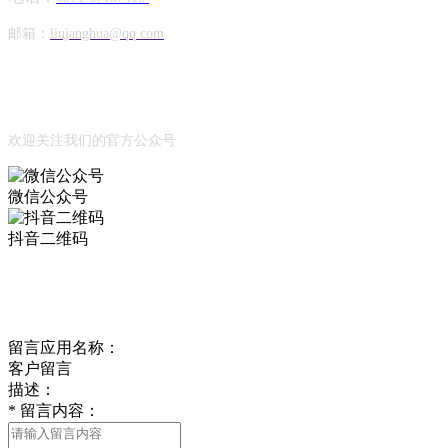
邮箱：
liujanghua@qq.com
Official Account
公众号
欢迎关注我们的官方公众号
微信公众号
抖音二维码
Online Message
在线留言
留言应用名称：
客户留言
描述：
*
留言内容：