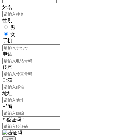
姓名：
性别：
男
女
手机：
电话：
传真：
邮箱：
地址：
邮编：
*
验证码：
提交