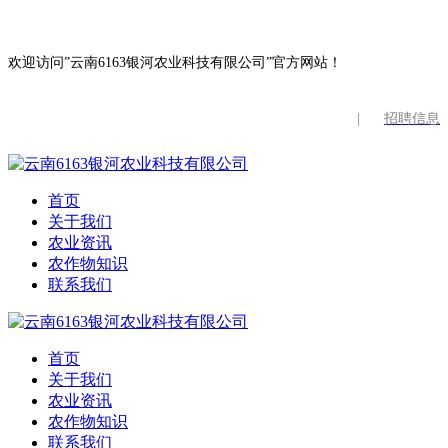
欢迎访问”云南6163银河农业科技有限公司”官方网站！
|
招聘信息
首页
关于我们
农业资讯
农作物知识
联系我们
首页
关于我们
农业资讯
农作物知识
联系我们